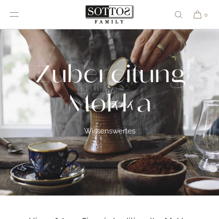
DIREKT ZUM
INHALT
0
Zubereitung
Mokka
Wissenswertes